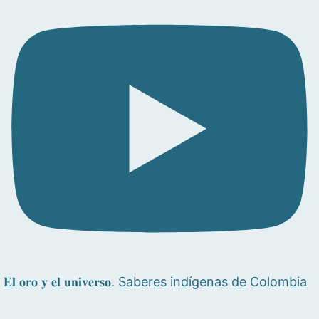
𝐄𝐥 𝐨𝐫𝐨 𝐲 𝐞𝐥 𝐮𝐧𝐢𝐯𝐞𝐫𝐬𝐨. Saberes indígenas de Colombia