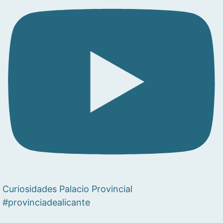
Curiosidades Palacio Provincial
#provinciadealicante