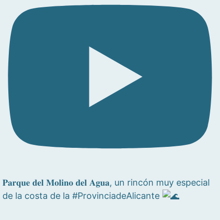
𝐏𝐚𝐫𝐪𝐮𝐞 𝐝𝐞𝐥 𝐌𝐨𝐥𝐢𝐧𝐨 𝐝𝐞𝐥 𝐀𝐠𝐮𝐚, un rincón muy especial
de la costa de la #ProvinciadeAlicante