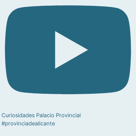
Curiosidades Palacio Provincial
#provinciadealicante