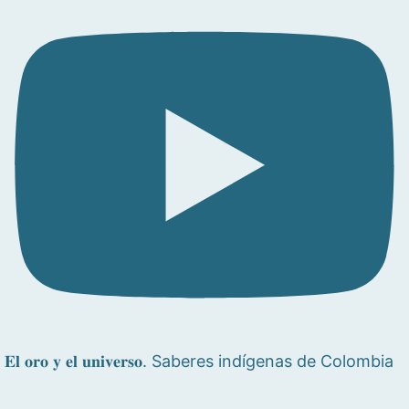
𝐄𝐥 𝐨𝐫𝐨 𝐲 𝐞𝐥 𝐮𝐧𝐢𝐯𝐞𝐫𝐬𝐨. Saberes indígenas de Colombia