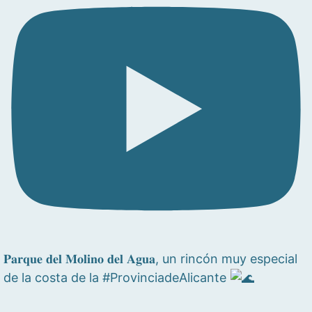
𝐏𝐚𝐫𝐪𝐮𝐞 𝐝𝐞𝐥 𝐌𝐨𝐥𝐢𝐧𝐨 𝐝𝐞𝐥 𝐀𝐠𝐮𝐚, un rincón muy especial
de la costa de la #ProvinciadeAlicante