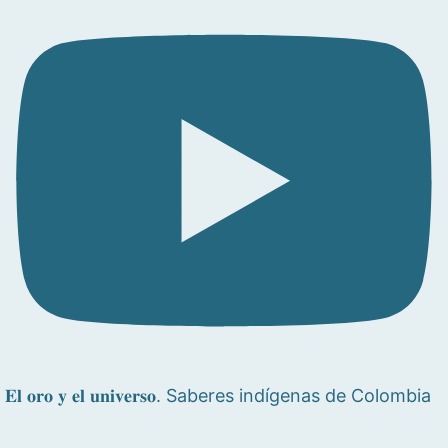
𝐄𝐥 𝐨𝐫𝐨 𝐲 𝐞𝐥 𝐮𝐧𝐢𝐯𝐞𝐫𝐬𝐨. Saberes indígenas de Colombia