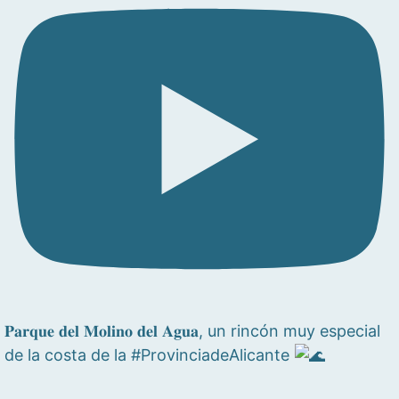
𝐏𝐚𝐫𝐪𝐮𝐞 𝐝𝐞𝐥 𝐌𝐨𝐥𝐢𝐧𝐨 𝐝𝐞𝐥 𝐀𝐠𝐮𝐚, un rincón muy especial
de la costa de la #ProvinciadeAlicante