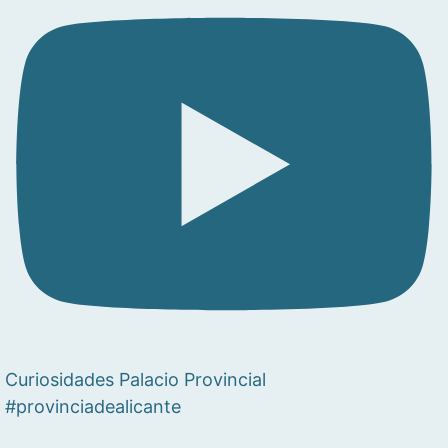
Curiosidades Palacio Provincial
#provinciadealicante