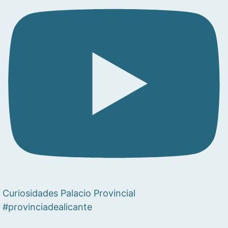
Curiosidades Palacio Provincial
#provinciadealicante