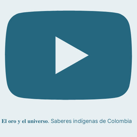
𝐄𝐥 𝐨𝐫𝐨 𝐲 𝐞𝐥 𝐮𝐧𝐢𝐯𝐞𝐫𝐬𝐨. Saberes indígenas de Colombia