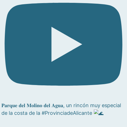
𝐏𝐚𝐫𝐪𝐮𝐞 𝐝𝐞𝐥 𝐌𝐨𝐥𝐢𝐧𝐨 𝐝𝐞𝐥 𝐀𝐠𝐮𝐚, un rincón muy especial
de la costa de la #ProvinciadeAlicante