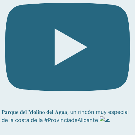
𝐏𝐚𝐫𝐪𝐮𝐞 𝐝𝐞𝐥 𝐌𝐨𝐥𝐢𝐧𝐨 𝐝𝐞𝐥 𝐀𝐠𝐮𝐚, un rincón muy especial
de la costa de la #ProvinciadeAlicante