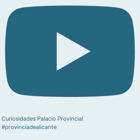
Curiosidades Palacio Provincial
#provinciadealicante