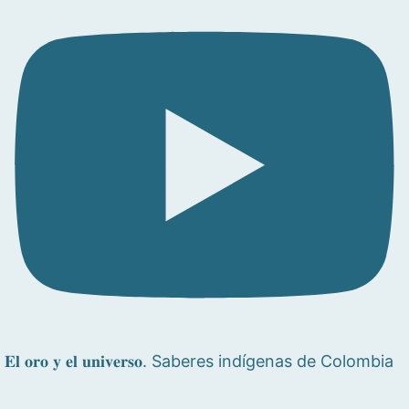
𝐄𝐥 𝐨𝐫𝐨 𝐲 𝐞𝐥 𝐮𝐧𝐢𝐯𝐞𝐫𝐬𝐨. Saberes indígenas de Colombia