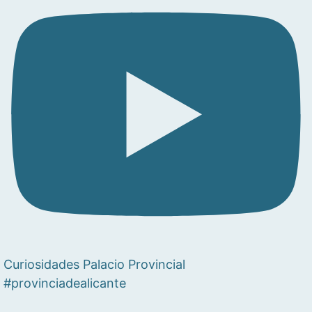
Curiosidades Palacio Provincial
#provinciadealicante