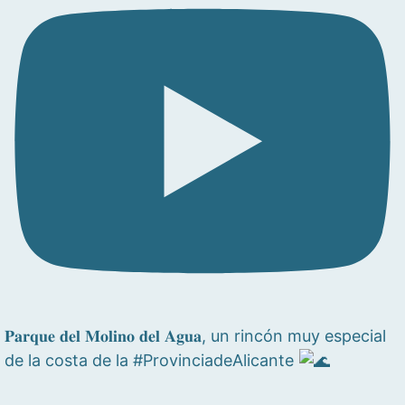
𝐏𝐚𝐫𝐪𝐮𝐞 𝐝𝐞𝐥 𝐌𝐨𝐥𝐢𝐧𝐨 𝐝𝐞𝐥 𝐀𝐠𝐮𝐚, un rincón muy especial
de la costa de la #ProvinciadeAlicante