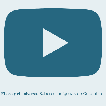
𝐄𝐥 𝐨𝐫𝐨 𝐲 𝐞𝐥 𝐮𝐧𝐢𝐯𝐞𝐫𝐬𝐨. Saberes indígenas de Colombia