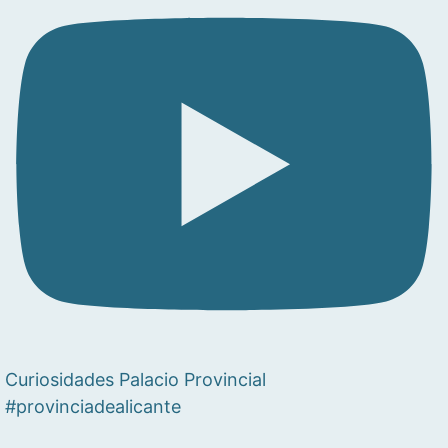
Curiosidades Palacio Provincial
#provinciadealicante