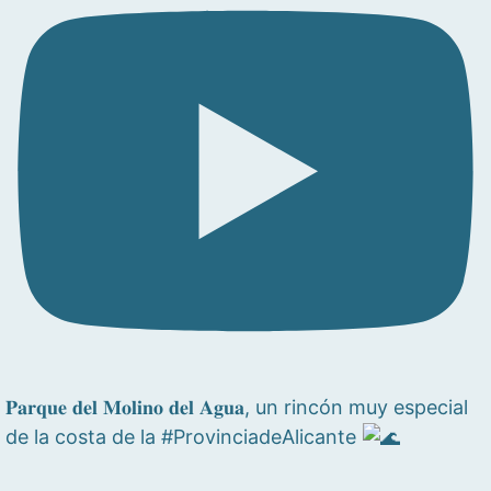
𝐏𝐚𝐫𝐪𝐮𝐞 𝐝𝐞𝐥 𝐌𝐨𝐥𝐢𝐧𝐨 𝐝𝐞𝐥 𝐀𝐠𝐮𝐚, un rincón muy especial
de la costa de la #ProvinciadeAlicante