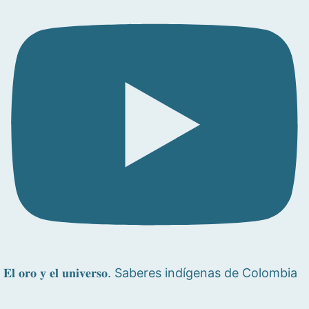
𝐄𝐥 𝐨𝐫𝐨 𝐲 𝐞𝐥 𝐮𝐧𝐢𝐯𝐞𝐫𝐬𝐨. Saberes indígenas de Colombia