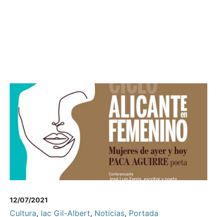
12/07/2021
Cultura
,
Iac Gil-Albert
,
Noticias
,
Portada