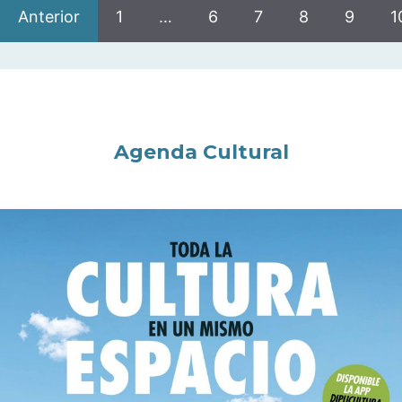
Anterior
1
…
6
7
8
9
1
Agenda Cultural