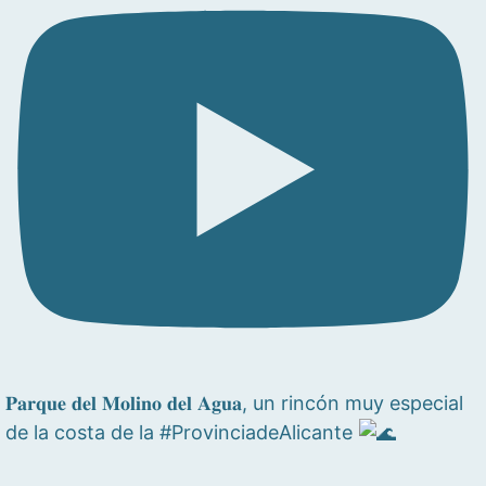
𝐏𝐚𝐫𝐪𝐮𝐞 𝐝𝐞𝐥 𝐌𝐨𝐥𝐢𝐧𝐨 𝐝𝐞𝐥 𝐀𝐠𝐮𝐚, un rincón muy especial
de la costa de la #ProvinciadeAlicante