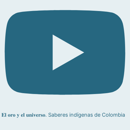
𝐄𝐥 𝐨𝐫𝐨 𝐲 𝐞𝐥 𝐮𝐧𝐢𝐯𝐞𝐫𝐬𝐨. Saberes indígenas de Colombia