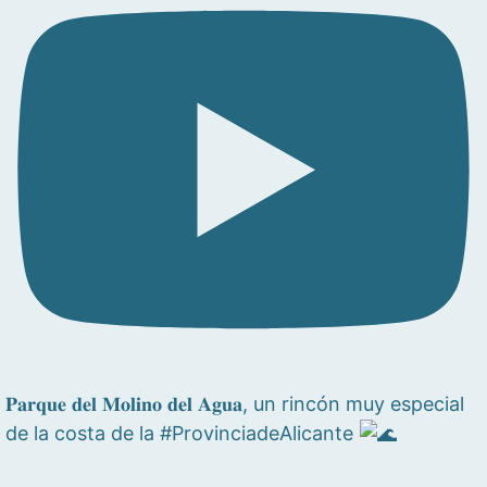
𝐏𝐚𝐫𝐪𝐮𝐞 𝐝𝐞𝐥 𝐌𝐨𝐥𝐢𝐧𝐨 𝐝𝐞𝐥 𝐀𝐠𝐮𝐚, un rincón muy especial
de la costa de la #ProvinciadeAlicante