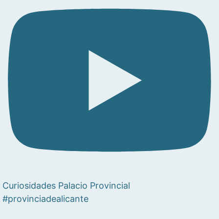
Curiosidades Palacio Provincial
#provinciadealicante