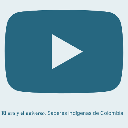
𝐄𝐥 𝐨𝐫𝐨 𝐲 𝐞𝐥 𝐮𝐧𝐢𝐯𝐞𝐫𝐬𝐨. Saberes indígenas de Colombia