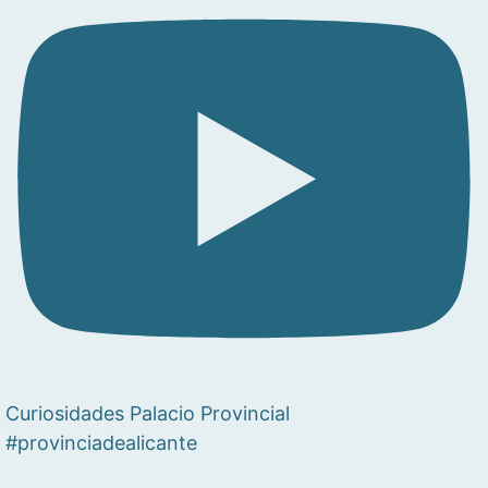
Curiosidades Palacio Provincial
#provinciadealicante