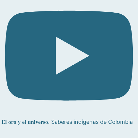
𝐄𝐥 𝐨𝐫𝐨 𝐲 𝐞𝐥 𝐮𝐧𝐢𝐯𝐞𝐫𝐬𝐨. Saberes indígenas de Colombia