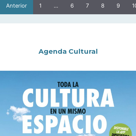
Anterior
1
…
6
7
8
9
1
Agenda Cultural