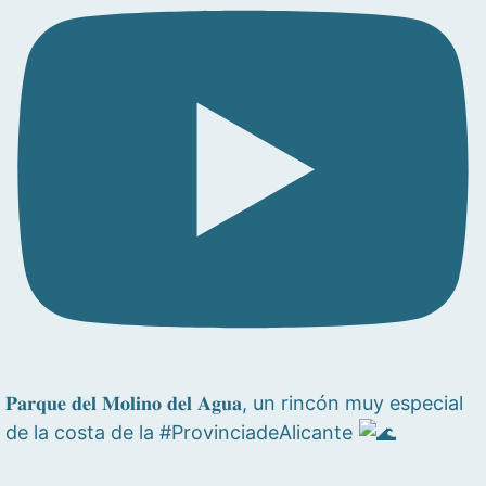
𝐏𝐚𝐫𝐪𝐮𝐞 𝐝𝐞𝐥 𝐌𝐨𝐥𝐢𝐧𝐨 𝐝𝐞𝐥 𝐀𝐠𝐮𝐚, un rincón muy especial
de la costa de la #ProvinciadeAlicante