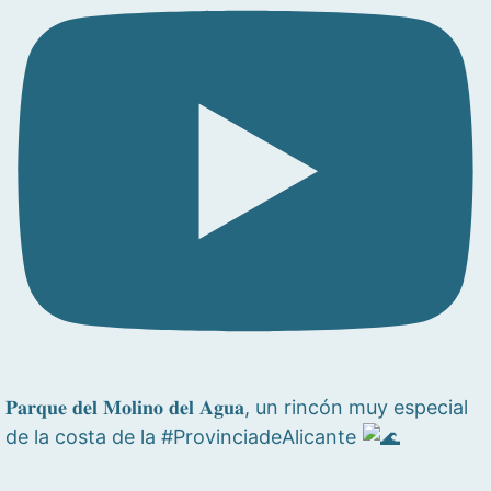
𝐏𝐚𝐫𝐪𝐮𝐞 𝐝𝐞𝐥 𝐌𝐨𝐥𝐢𝐧𝐨 𝐝𝐞𝐥 𝐀𝐠𝐮𝐚, un rincón muy especial
de la costa de la #ProvinciadeAlicante