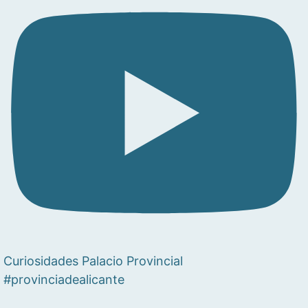
Curiosidades Palacio Provincial
#provinciadealicante