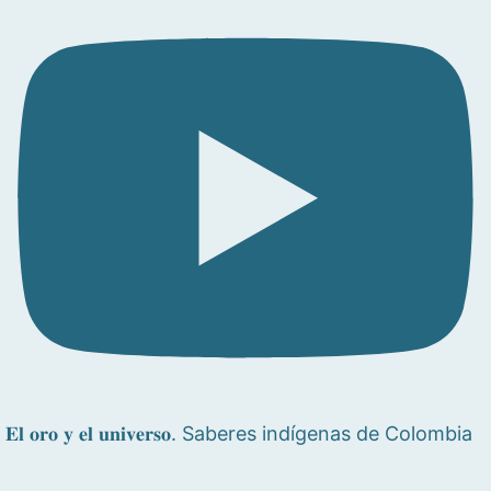
𝐄𝐥 𝐨𝐫𝐨 𝐲 𝐞𝐥 𝐮𝐧𝐢𝐯𝐞𝐫𝐬𝐨. Saberes indígenas de Colombia