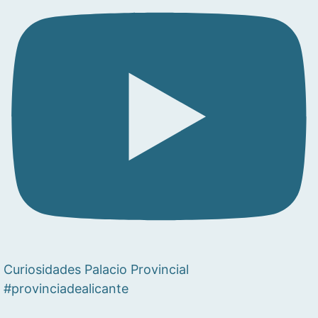
Curiosidades Palacio Provincial
#provinciadealicante