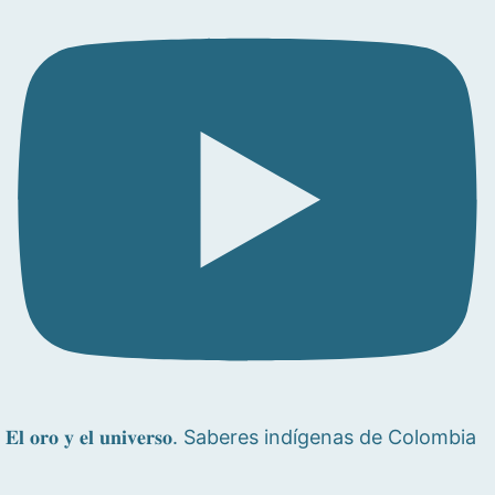
𝐄𝐥 𝐨𝐫𝐨 𝐲 𝐞𝐥 𝐮𝐧𝐢𝐯𝐞𝐫𝐬𝐨. Saberes indígenas de Colombia