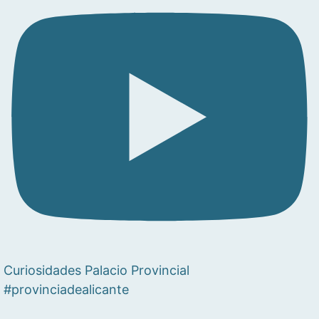
Curiosidades Palacio Provincial
#provinciadealicante