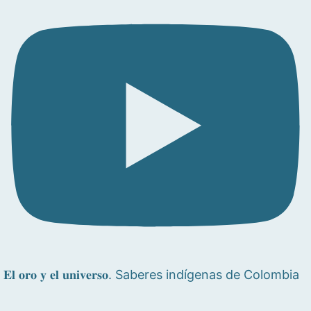
𝐄𝐥 𝐨𝐫𝐨 𝐲 𝐞𝐥 𝐮𝐧𝐢𝐯𝐞𝐫𝐬𝐨. Saberes indígenas de Colombia