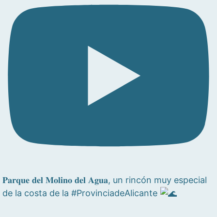
𝐏𝐚𝐫𝐪𝐮𝐞 𝐝𝐞𝐥 𝐌𝐨𝐥𝐢𝐧𝐨 𝐝𝐞𝐥 𝐀𝐠𝐮𝐚, un rincón muy especial
de la costa de la #ProvinciadeAlicante