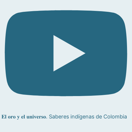
𝐄𝐥 𝐨𝐫𝐨 𝐲 𝐞𝐥 𝐮𝐧𝐢𝐯𝐞𝐫𝐬𝐨. Saberes indígenas de Colombia