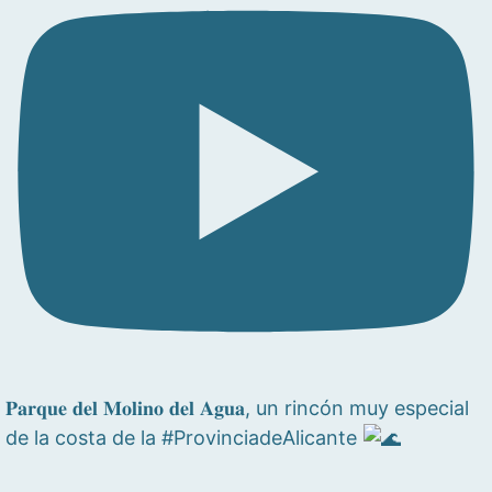
𝐏𝐚𝐫𝐪𝐮𝐞 𝐝𝐞𝐥 𝐌𝐨𝐥𝐢𝐧𝐨 𝐝𝐞𝐥 𝐀𝐠𝐮𝐚, un rincón muy especial
de la costa de la #ProvinciadeAlicante