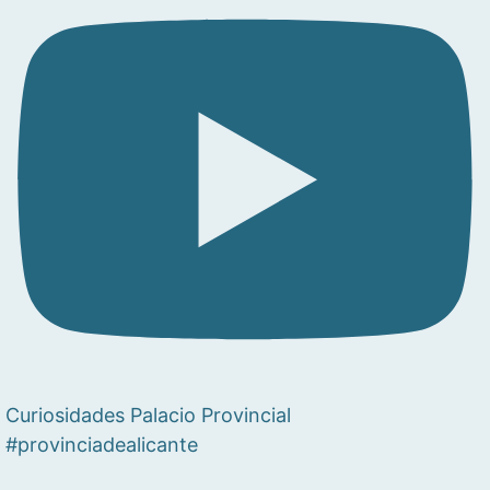
Curiosidades Palacio Provincial
#provinciadealicante