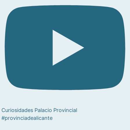
Curiosidades Palacio Provincial
#provinciadealicante