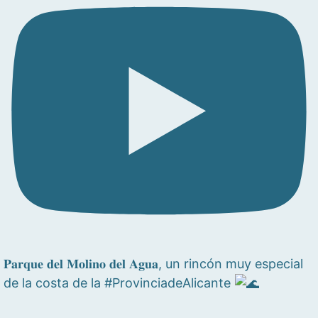
𝐏𝐚𝐫𝐪𝐮𝐞 𝐝𝐞𝐥 𝐌𝐨𝐥𝐢𝐧𝐨 𝐝𝐞𝐥 𝐀𝐠𝐮𝐚, un rincón muy especial
de la costa de la #ProvinciadeAlicante