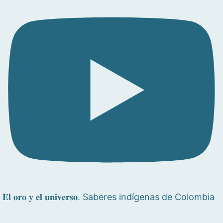
𝐄𝐥 𝐨𝐫𝐨 𝐲 𝐞𝐥 𝐮𝐧𝐢𝐯𝐞𝐫𝐬𝐨. Saberes indígenas de Colombia