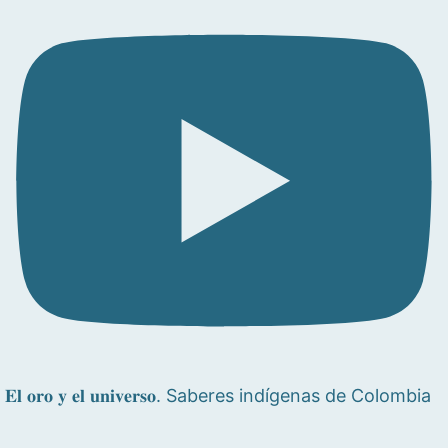
𝐄𝐥 𝐨𝐫𝐨 𝐲 𝐞𝐥 𝐮𝐧𝐢𝐯𝐞𝐫𝐬𝐨. Saberes indígenas de Colombia