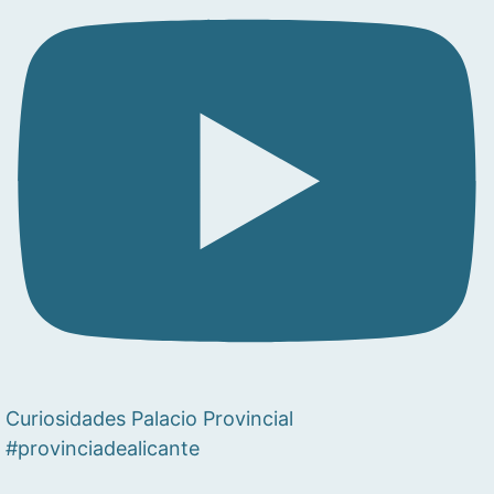
Curiosidades Palacio Provincial
#provinciadealicante