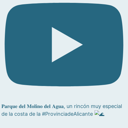
𝐏𝐚𝐫𝐪𝐮𝐞 𝐝𝐞𝐥 𝐌𝐨𝐥𝐢𝐧𝐨 𝐝𝐞𝐥 𝐀𝐠𝐮𝐚, un rincón muy especial
de la costa de la #ProvinciadeAlicante