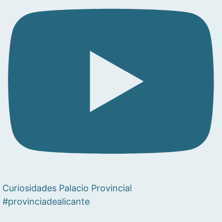
Curiosidades Palacio Provincial
#provinciadealicante