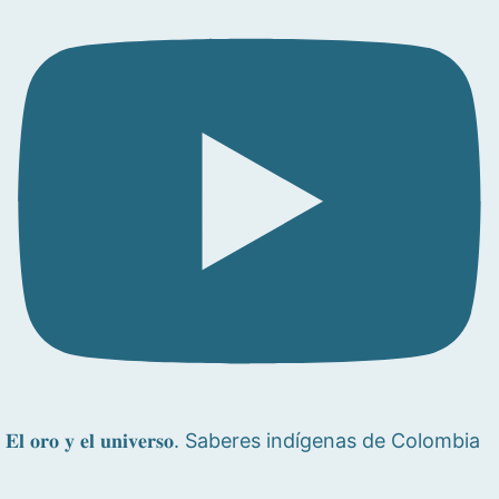
𝐄𝐥 𝐨𝐫𝐨 𝐲 𝐞𝐥 𝐮𝐧𝐢𝐯𝐞𝐫𝐬𝐨. Saberes indígenas de Colombia