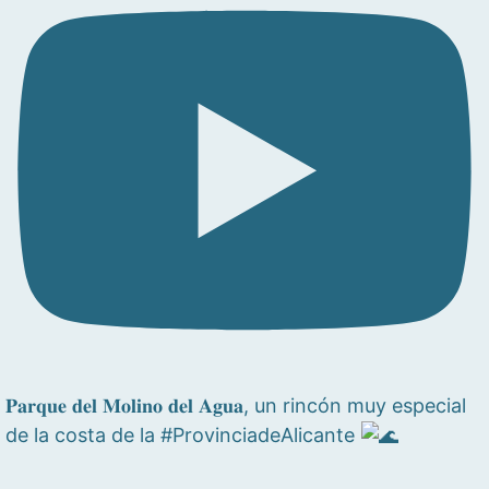
𝐏𝐚𝐫𝐪𝐮𝐞 𝐝𝐞𝐥 𝐌𝐨𝐥𝐢𝐧𝐨 𝐝𝐞𝐥 𝐀𝐠𝐮𝐚, un rincón muy especial
de la costa de la #ProvinciadeAlicante