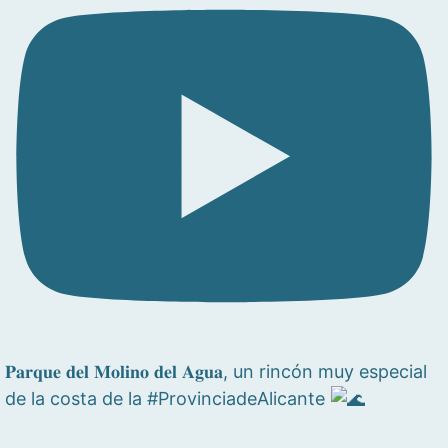
𝐏𝐚𝐫𝐪𝐮𝐞 𝐝𝐞𝐥 𝐌𝐨𝐥𝐢𝐧𝐨 𝐝𝐞𝐥 𝐀𝐠𝐮𝐚, un rincón muy especial
de la costa de la #ProvinciadeAlicante