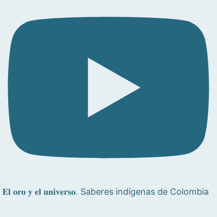
𝐄𝐥 𝐨𝐫𝐨 𝐲 𝐞𝐥 𝐮𝐧𝐢𝐯𝐞𝐫𝐬𝐨. Saberes indígenas de Colombia