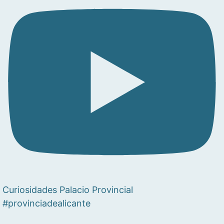
Curiosidades Palacio Provincial
#provinciadealicante