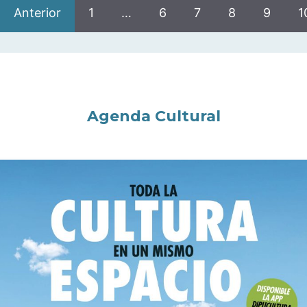
Anterior
1
…
6
7
8
9
1
Agenda Cultural