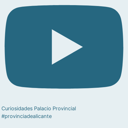
Curiosidades Palacio Provincial
#provinciadealicante