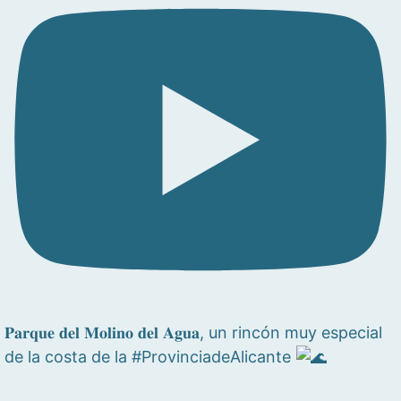
𝐏𝐚𝐫𝐪𝐮𝐞 𝐝𝐞𝐥 𝐌𝐨𝐥𝐢𝐧𝐨 𝐝𝐞𝐥 𝐀𝐠𝐮𝐚, un rincón muy especial
de la costa de la #ProvinciadeAlicante