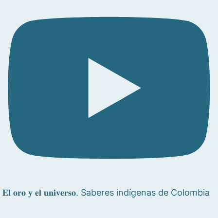
𝐄𝐥 𝐨𝐫𝐨 𝐲 𝐞𝐥 𝐮𝐧𝐢𝐯𝐞𝐫𝐬𝐨. Saberes indígenas de Colombia