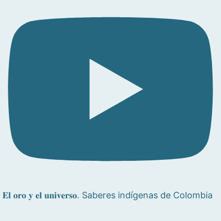
𝐄𝐥 𝐨𝐫𝐨 𝐲 𝐞𝐥 𝐮𝐧𝐢𝐯𝐞𝐫𝐬𝐨. Saberes indígenas de Colombia