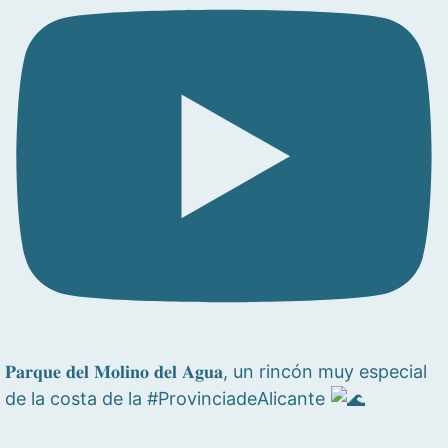
𝐏𝐚𝐫𝐪𝐮𝐞 𝐝𝐞𝐥 𝐌𝐨𝐥𝐢𝐧𝐨 𝐝𝐞𝐥 𝐀𝐠𝐮𝐚, un rincón muy especial
de la costa de la #ProvinciadeAlicante