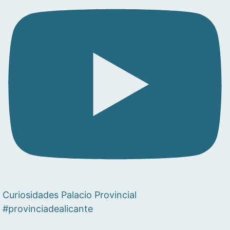
Curiosidades Palacio Provincial
#provinciadealicante