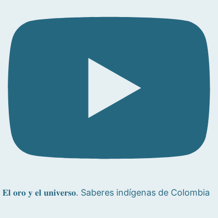
𝐄𝐥 𝐨𝐫𝐨 𝐲 𝐞𝐥 𝐮𝐧𝐢𝐯𝐞𝐫𝐬𝐨. Saberes indígenas de Colombia