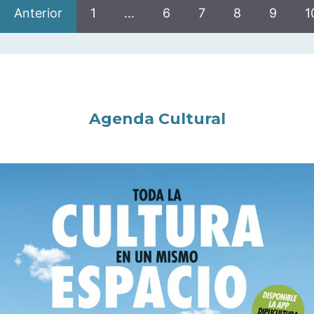
Anterior
1
…
6
7
8
9
1
Agenda Cultural