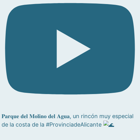
𝐏𝐚𝐫𝐪𝐮𝐞 𝐝𝐞𝐥 𝐌𝐨𝐥𝐢𝐧𝐨 𝐝𝐞𝐥 𝐀𝐠𝐮𝐚, un rincón muy especial
de la costa de la #ProvinciadeAlicante