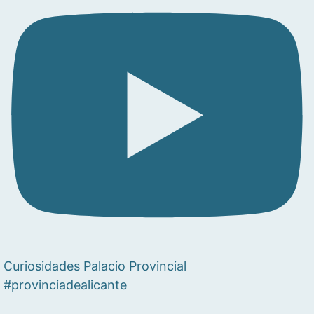
Curiosidades Palacio Provincial
#provinciadealicante