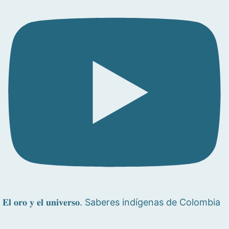
𝐄𝐥 𝐨𝐫𝐨 𝐲 𝐞𝐥 𝐮𝐧𝐢𝐯𝐞𝐫𝐬𝐨. Saberes indígenas de Colombia