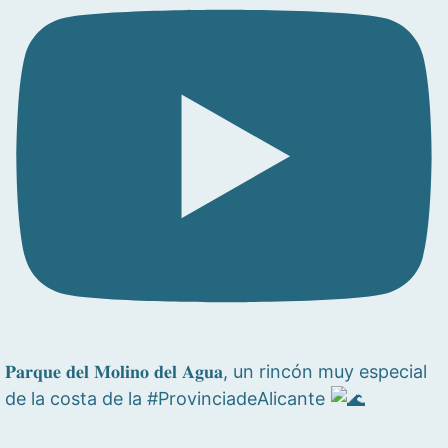
𝐏𝐚𝐫𝐪𝐮𝐞 𝐝𝐞𝐥 𝐌𝐨𝐥𝐢𝐧𝐨 𝐝𝐞𝐥 𝐀𝐠𝐮𝐚, un rincón muy especial
de la costa de la #ProvinciadeAlicante