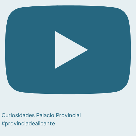
Curiosidades Palacio Provincial
#provinciadealicante