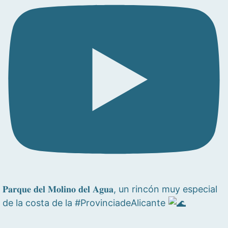
𝐏𝐚𝐫𝐪𝐮𝐞 𝐝𝐞𝐥 𝐌𝐨𝐥𝐢𝐧𝐨 𝐝𝐞𝐥 𝐀𝐠𝐮𝐚, un rincón muy especial
de la costa de la #ProvinciadeAlicante