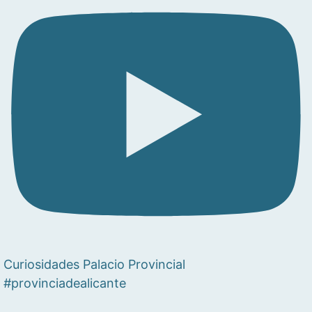
Curiosidades Palacio Provincial
#provinciadealicante