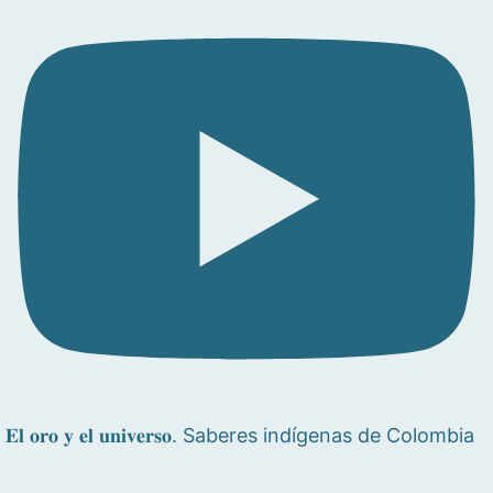
𝐄𝐥 𝐨𝐫𝐨 𝐲 𝐞𝐥 𝐮𝐧𝐢𝐯𝐞𝐫𝐬𝐨. Saberes indígenas de Colombia