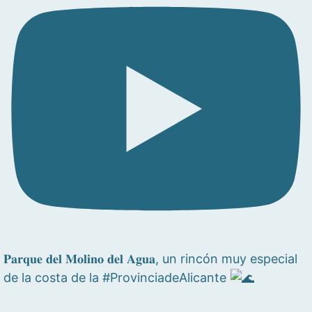
𝐏𝐚𝐫𝐪𝐮𝐞 𝐝𝐞𝐥 𝐌𝐨𝐥𝐢𝐧𝐨 𝐝𝐞𝐥 𝐀𝐠𝐮𝐚, un rincón muy especial
de la costa de la #ProvinciadeAlicante