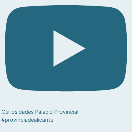
Curiosidades Palacio Provincial
#provinciadealicante