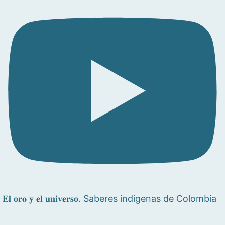
𝐄𝐥 𝐨𝐫𝐨 𝐲 𝐞𝐥 𝐮𝐧𝐢𝐯𝐞𝐫𝐬𝐨. Saberes indígenas de Colombia