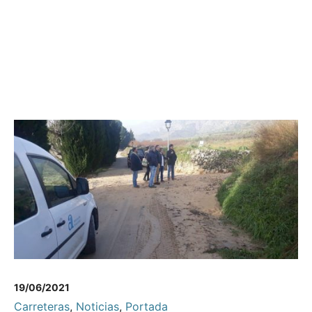
19/06/2021
Carreteras
,
Noticias
,
Portada