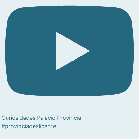
Curiosidades Palacio Provincial
#provinciadealicante