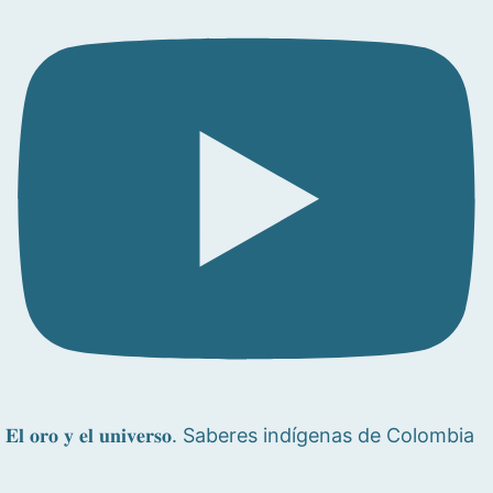
𝐄𝐥 𝐨𝐫𝐨 𝐲 𝐞𝐥 𝐮𝐧𝐢𝐯𝐞𝐫𝐬𝐨. Saberes indígenas de Colombia