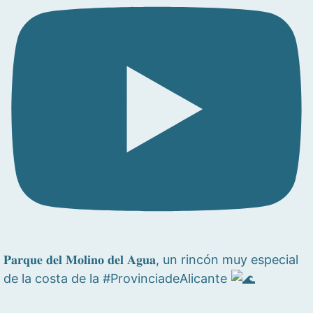
𝐏𝐚𝐫𝐪𝐮𝐞 𝐝𝐞𝐥 𝐌𝐨𝐥𝐢𝐧𝐨 𝐝𝐞𝐥 𝐀𝐠𝐮𝐚, un rincón muy especial
de la costa de la #ProvinciadeAlicante