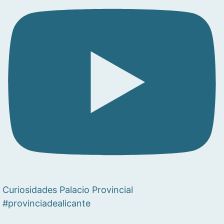
Curiosidades Palacio Provincial
#provinciadealicante