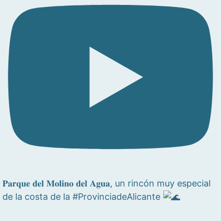
𝐏𝐚𝐫𝐪𝐮𝐞 𝐝𝐞𝐥 𝐌𝐨𝐥𝐢𝐧𝐨 𝐝𝐞𝐥 𝐀𝐠𝐮𝐚, un rincón muy especial
de la costa de la #ProvinciadeAlicante