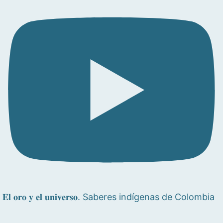
𝐄𝐥 𝐨𝐫𝐨 𝐲 𝐞𝐥 𝐮𝐧𝐢𝐯𝐞𝐫𝐬𝐨. Saberes indígenas de Colombia