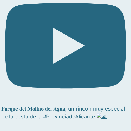
𝐏𝐚𝐫𝐪𝐮𝐞 𝐝𝐞𝐥 𝐌𝐨𝐥𝐢𝐧𝐨 𝐝𝐞𝐥 𝐀𝐠𝐮𝐚, un rincón muy especial
de la costa de la #ProvinciadeAlicante