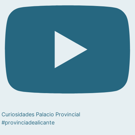
Curiosidades Palacio Provincial
#provinciadealicante