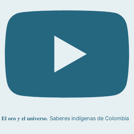
𝐄𝐥 𝐨𝐫𝐨 𝐲 𝐞𝐥 𝐮𝐧𝐢𝐯𝐞𝐫𝐬𝐨. Saberes indígenas de Colombia