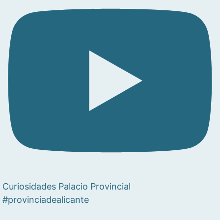
Curiosidades Palacio Provincial
#provinciadealicante