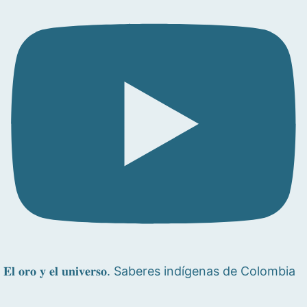
𝐄𝐥 𝐨𝐫𝐨 𝐲 𝐞𝐥 𝐮𝐧𝐢𝐯𝐞𝐫𝐬𝐨. Saberes indígenas de Colombia