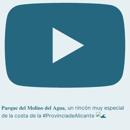
𝐏𝐚𝐫𝐪𝐮𝐞 𝐝𝐞𝐥 𝐌𝐨𝐥𝐢𝐧𝐨 𝐝𝐞𝐥 𝐀𝐠𝐮𝐚, un rincón muy especial
de la costa de la #ProvinciadeAlicante