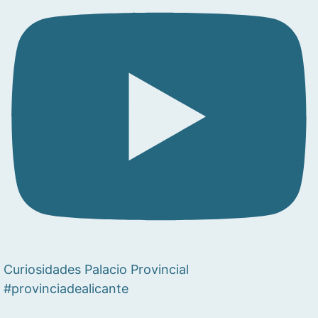
Curiosidades Palacio Provincial
#provinciadealicante