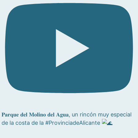
𝐏𝐚𝐫𝐪𝐮𝐞 𝐝𝐞𝐥 𝐌𝐨𝐥𝐢𝐧𝐨 𝐝𝐞𝐥 𝐀𝐠𝐮𝐚, un rincón muy especial
de la costa de la #ProvinciadeAlicante