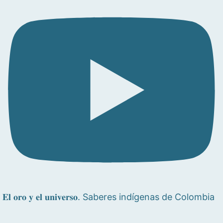
𝐄𝐥 𝐨𝐫𝐨 𝐲 𝐞𝐥 𝐮𝐧𝐢𝐯𝐞𝐫𝐬𝐨. Saberes indígenas de Colombia