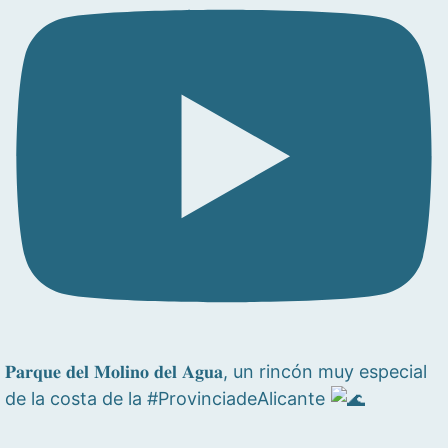
𝐏𝐚𝐫𝐪𝐮𝐞 𝐝𝐞𝐥 𝐌𝐨𝐥𝐢𝐧𝐨 𝐝𝐞𝐥 𝐀𝐠𝐮𝐚, un rincón muy especial
de la costa de la #ProvinciadeAlicante