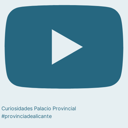
Curiosidades Palacio Provincial
#provinciadealicante