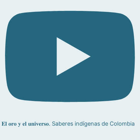
𝐄𝐥 𝐨𝐫𝐨 𝐲 𝐞𝐥 𝐮𝐧𝐢𝐯𝐞𝐫𝐬𝐨. Saberes indígenas de Colombia