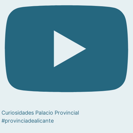
Curiosidades Palacio Provincial
#provinciadealicante