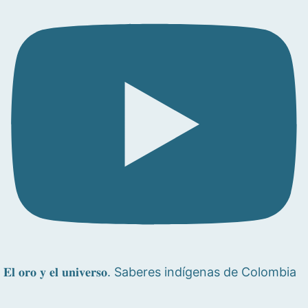
𝐄𝐥 𝐨𝐫𝐨 𝐲 𝐞𝐥 𝐮𝐧𝐢𝐯𝐞𝐫𝐬𝐨. Saberes indígenas de Colombia