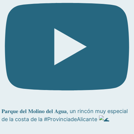
𝐏𝐚𝐫𝐪𝐮𝐞 𝐝𝐞𝐥 𝐌𝐨𝐥𝐢𝐧𝐨 𝐝𝐞𝐥 𝐀𝐠𝐮𝐚, un rincón muy especial
de la costa de la #ProvinciadeAlicante