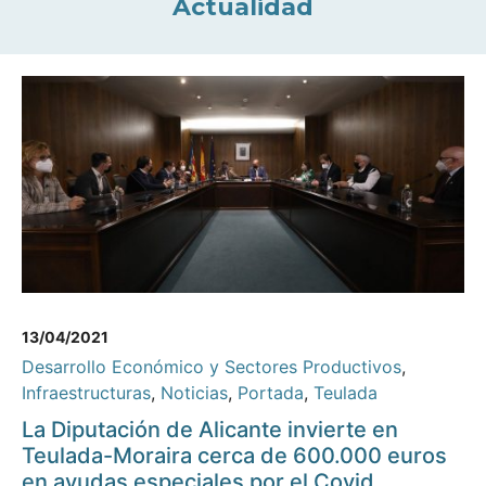
Actualidad
13/04/2021
Desarrollo Económico y Sectores Productivos
,
Infraestructuras
,
Noticias
,
Portada
,
Teulada
La Diputación de Alicante invierte en
Teulada-Moraira cerca de 600.000 euros
en ayudas especiales por el Covid