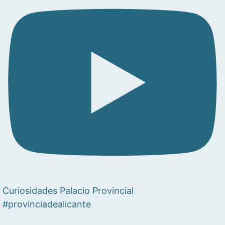
Curiosidades Palacio Provincial
#provinciadealicante