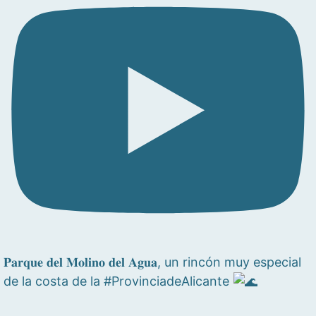
𝐏𝐚𝐫𝐪𝐮𝐞 𝐝𝐞𝐥 𝐌𝐨𝐥𝐢𝐧𝐨 𝐝𝐞𝐥 𝐀𝐠𝐮𝐚, un rincón muy especial
de la costa de la #ProvinciadeAlicante