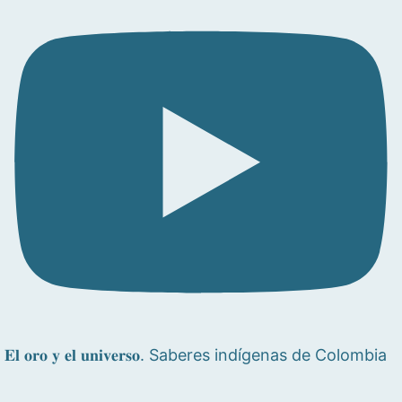
𝐄𝐥 𝐨𝐫𝐨 𝐲 𝐞𝐥 𝐮𝐧𝐢𝐯𝐞𝐫𝐬𝐨. Saberes indígenas de Colombia