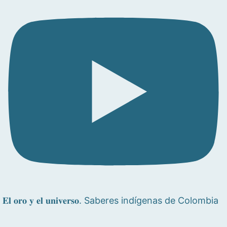
𝐄𝐥 𝐨𝐫𝐨 𝐲 𝐞𝐥 𝐮𝐧𝐢𝐯𝐞𝐫𝐬𝐨. Saberes indígenas de Colombia