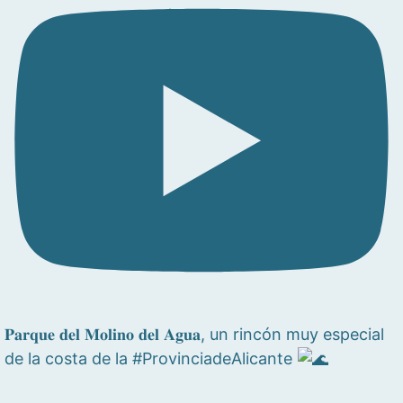
𝐏𝐚𝐫𝐪𝐮𝐞 𝐝𝐞𝐥 𝐌𝐨𝐥𝐢𝐧𝐨 𝐝𝐞𝐥 𝐀𝐠𝐮𝐚, un rincón muy especial
de la costa de la #ProvinciadeAlicante