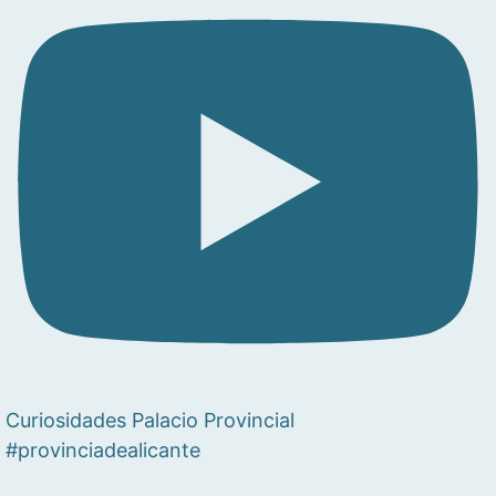
Curiosidades Palacio Provincial
#provinciadealicante