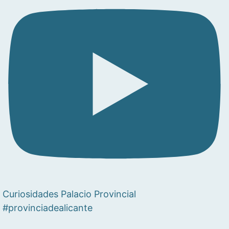
Curiosidades Palacio Provincial
#provinciadealicante