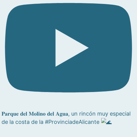
𝐏𝐚𝐫𝐪𝐮𝐞 𝐝𝐞𝐥 𝐌𝐨𝐥𝐢𝐧𝐨 𝐝𝐞𝐥 𝐀𝐠𝐮𝐚, un rincón muy especial
de la costa de la #ProvinciadeAlicante