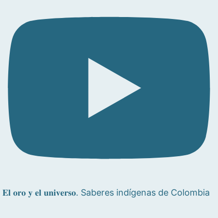
𝐄𝐥 𝐨𝐫𝐨 𝐲 𝐞𝐥 𝐮𝐧𝐢𝐯𝐞𝐫𝐬𝐨. Saberes indígenas de Colombia