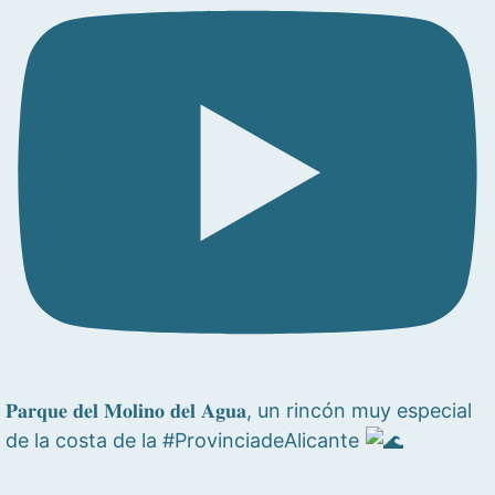
𝐏𝐚𝐫𝐪𝐮𝐞 𝐝𝐞𝐥 𝐌𝐨𝐥𝐢𝐧𝐨 𝐝𝐞𝐥 𝐀𝐠𝐮𝐚, un rincón muy especial
de la costa de la #ProvinciadeAlicante