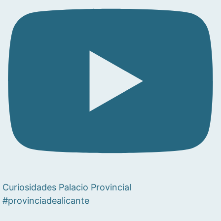
Curiosidades Palacio Provincial
#provinciadealicante