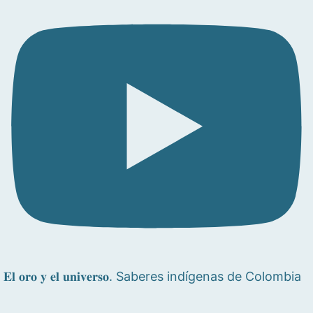
𝐄𝐥 𝐨𝐫𝐨 𝐲 𝐞𝐥 𝐮𝐧𝐢𝐯𝐞𝐫𝐬𝐨. Saberes indígenas de Colombia