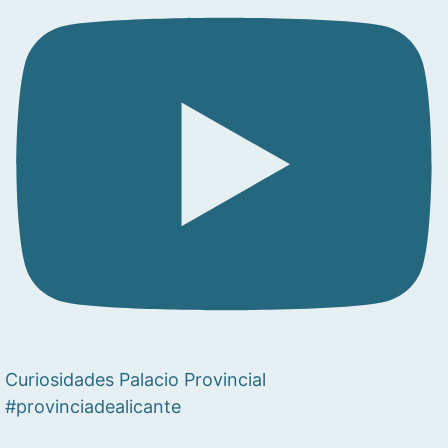
Curiosidades Palacio Provincial
#provinciadealicante