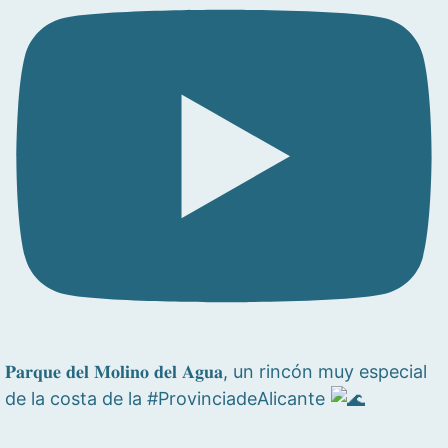
𝐏𝐚𝐫𝐪𝐮𝐞 𝐝𝐞𝐥 𝐌𝐨𝐥𝐢𝐧𝐨 𝐝𝐞𝐥 𝐀𝐠𝐮𝐚, un rincón muy especial
de la costa de la #ProvinciadeAlicante