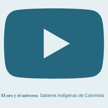
𝐄𝐥 𝐨𝐫𝐨 𝐲 𝐞𝐥 𝐮𝐧𝐢𝐯𝐞𝐫𝐬𝐨. Saberes indígenas de Colombia