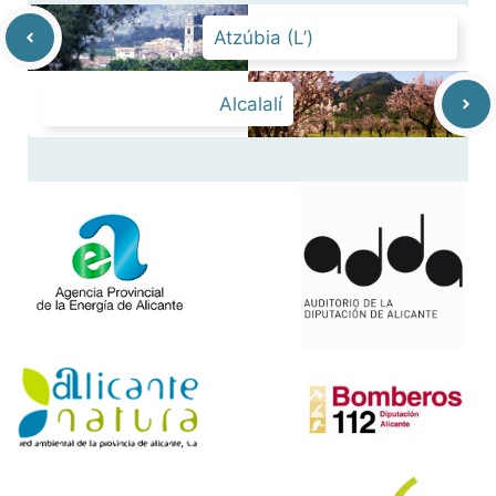
Atzúbia (L’)
Alcalalí