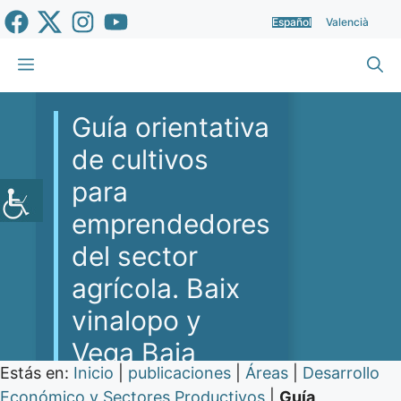
Saltar
Español
Valencià
al
contenido
Menú
Guía orientativa
de cultivos
para
emprendedores
del sector
agrícola. Baix
vinalopo y
Vega Baja
Estás en:
Inicio
|
publicaciones
|
Áreas
|
Desarrollo
Económico y Sectores Productivos
|
Guía