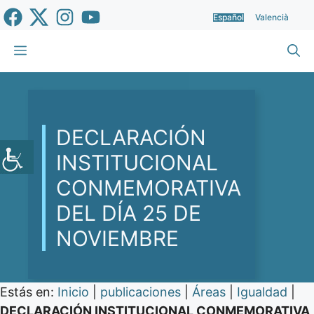
Saltar
Español
Valencià
al
contenido
Menú
DECLARACIÓN
INSTITUCIONAL
CONMEMORATIVA
DEL DÍA 25 DE
NOVIEMBRE
Estás en:
Inicio
|
publicaciones
|
Áreas
|
Igualdad
|
DECLARACIÓN INSTITUCIONAL CONMEMORATIVA