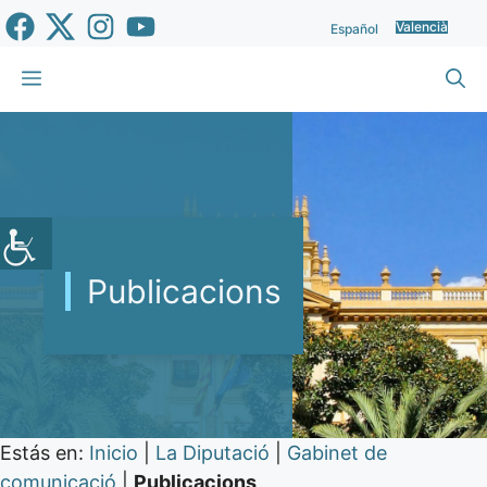
Vés
Valencià
Español
al
contingut
Menu
Publicacions
Estás en:
Inicio
|
La Diputació
|
Gabinet de
comunicació
|
Publicacions