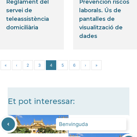
Reglament del
Prevencion riscos
servei de
laborals. Ús de
teleassistència
pantalles de
domiciliària
visualització de
dades
«
‹
2
3
4
5
6
›
»
Et pot interessar:
Benvinguda