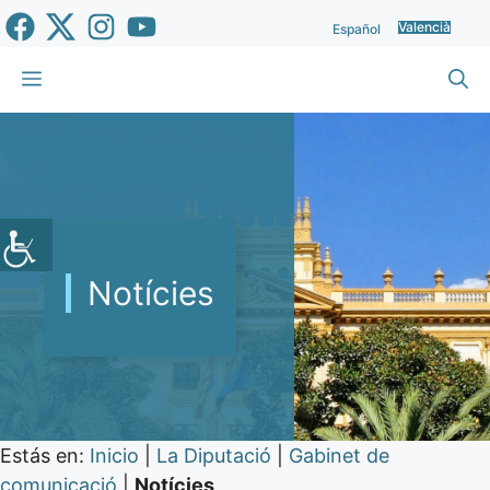
Vés
Valencià
Español
al
contingut
Menu
Notícies
Estás en:
Inicio
|
La Diputació
|
Gabinet de
comunicació
|
Notícies