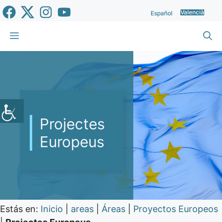
Vés
Valencià
Español
al
contingut
Menu
Projectes
Europeus
Estás en:
Inicio
|
areas
|
Áreas
|
Proyectos Europeos