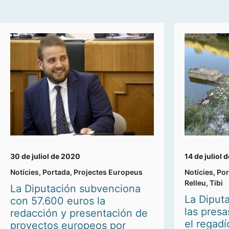
30 de juliol de 2020
14 de juliol
Notícies
,
Portada
,
Projectes Europeus
Notícies
,
Por
Relleu
,
Tibi
La Diputación subvenciona
La Diput
con 57.600 euros la
las presa
redacción y presentación de
el regadí
proyectos europeos por