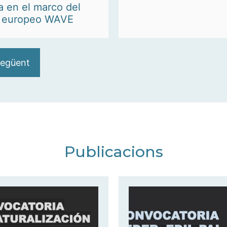
a en el marco del
o europeo WAVE
egüent
Publicacions