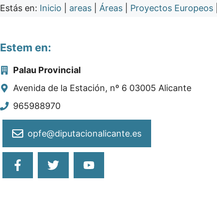
Estás en:
Inicio
|
areas
|
Áreas
|
Proyectos Europeos
Estem en:
Palau Provincial
Avenida de la Estación, nº 6 03005 Alicante
965988970
opfe@diputacionalicante.es