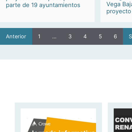
Vega Baj
parte de 19 ayuntamientos
proyect
Anterior
1
…
3
4
5
6
S