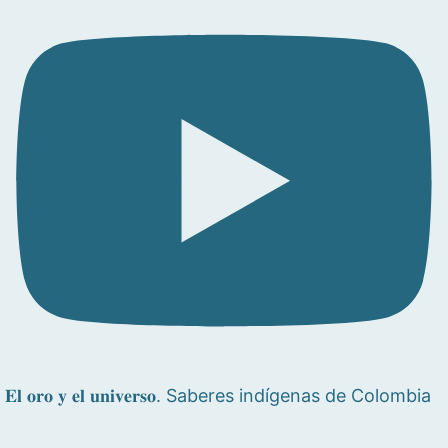
𝐄𝐥 𝐨𝐫𝐨 𝐲 𝐞𝐥 𝐮𝐧𝐢𝐯𝐞𝐫𝐬𝐨. Saberes indígenas de Colombia