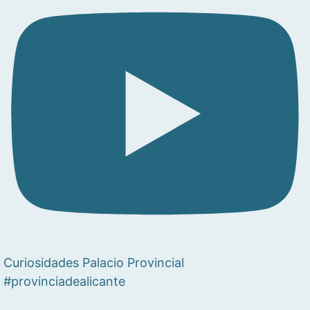
Curiosidades Palacio Provincial
#provinciadealicante