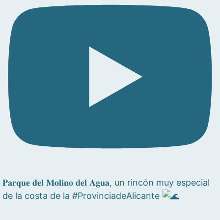
𝐏𝐚𝐫𝐪𝐮𝐞 𝐝𝐞𝐥 𝐌𝐨𝐥𝐢𝐧𝐨 𝐝𝐞𝐥 𝐀𝐠𝐮𝐚, un rincón muy especial
de la costa de la #ProvinciadeAlicante