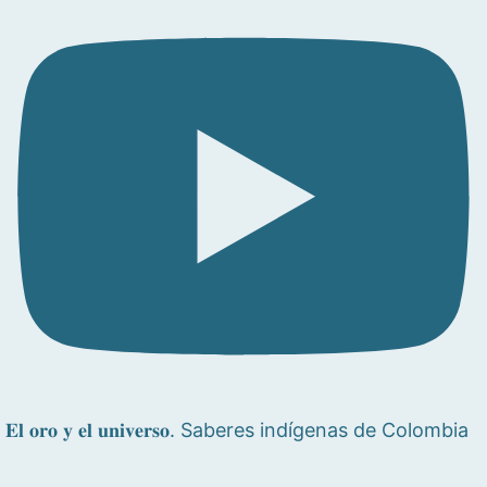
𝐄𝐥 𝐨𝐫𝐨 𝐲 𝐞𝐥 𝐮𝐧𝐢𝐯𝐞𝐫𝐬𝐨. Saberes indígenas de Colombia