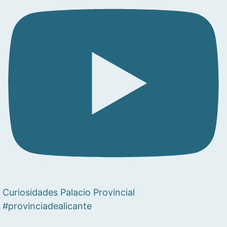
Curiosidades Palacio Provincial
#provinciadealicante