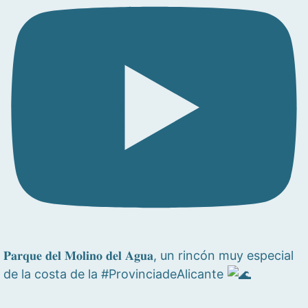
𝐏𝐚𝐫𝐪𝐮𝐞 𝐝𝐞𝐥 𝐌𝐨𝐥𝐢𝐧𝐨 𝐝𝐞𝐥 𝐀𝐠𝐮𝐚, un rincón muy especial
de la costa de la #ProvinciadeAlicante