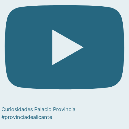
Curiosidades Palacio Provincial
#provinciadealicante