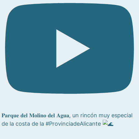
𝐏𝐚𝐫𝐪𝐮𝐞 𝐝𝐞𝐥 𝐌𝐨𝐥𝐢𝐧𝐨 𝐝𝐞𝐥 𝐀𝐠𝐮𝐚, un rincón muy especial
de la costa de la #ProvinciadeAlicante