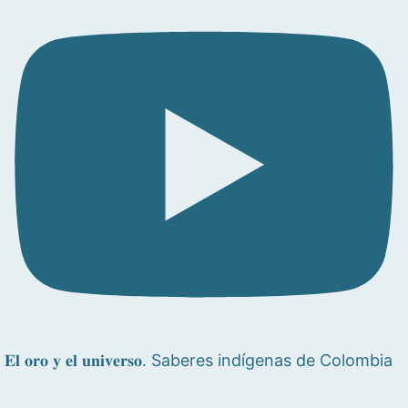
𝐄𝐥 𝐨𝐫𝐨 𝐲 𝐞𝐥 𝐮𝐧𝐢𝐯𝐞𝐫𝐬𝐨. Saberes indígenas de Colombia