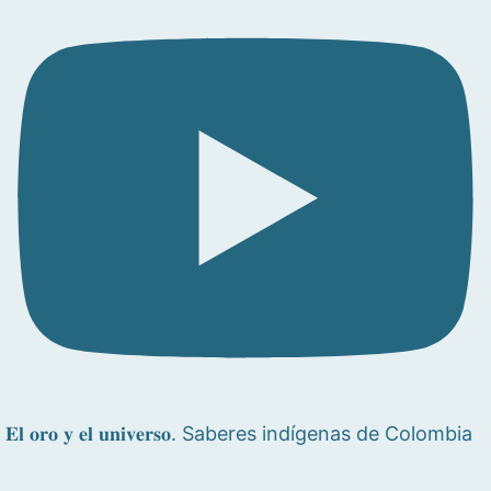
𝐄𝐥 𝐨𝐫𝐨 𝐲 𝐞𝐥 𝐮𝐧𝐢𝐯𝐞𝐫𝐬𝐨. Saberes indígenas de Colombia