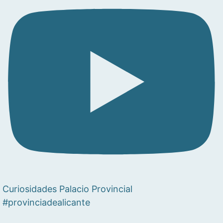
Curiosidades Palacio Provincial
#provinciadealicante