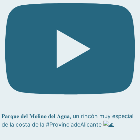
𝐏𝐚𝐫𝐪𝐮𝐞 𝐝𝐞𝐥 𝐌𝐨𝐥𝐢𝐧𝐨 𝐝𝐞𝐥 𝐀𝐠𝐮𝐚, un rincón muy especial
de la costa de la #ProvinciadeAlicante