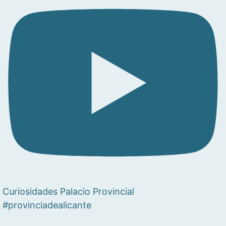
Curiosidades Palacio Provincial
#provinciadealicante