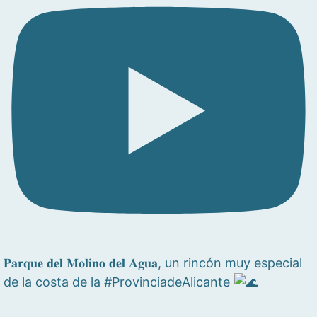
𝐏𝐚𝐫𝐪𝐮𝐞 𝐝𝐞𝐥 𝐌𝐨𝐥𝐢𝐧𝐨 𝐝𝐞𝐥 𝐀𝐠𝐮𝐚, un rincón muy especial
de la costa de la #ProvinciadeAlicante