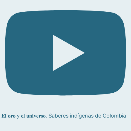
𝐄𝐥 𝐨𝐫𝐨 𝐲 𝐞𝐥 𝐮𝐧𝐢𝐯𝐞𝐫𝐬𝐨. Saberes indígenas de Colombia