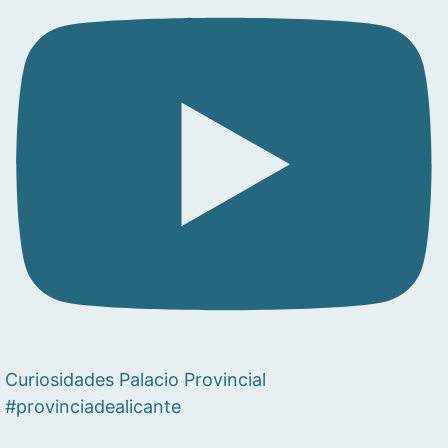
Curiosidades Palacio Provincial
#provinciadealicante