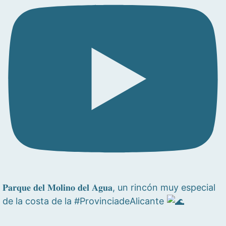
𝐏𝐚𝐫𝐪𝐮𝐞 𝐝𝐞𝐥 𝐌𝐨𝐥𝐢𝐧𝐨 𝐝𝐞𝐥 𝐀𝐠𝐮𝐚, un rincón muy especial
de la costa de la #ProvinciadeAlicante