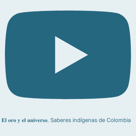
𝐄𝐥 𝐨𝐫𝐨 𝐲 𝐞𝐥 𝐮𝐧𝐢𝐯𝐞𝐫𝐬𝐨. Saberes indígenas de Colombia