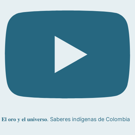
𝐄𝐥 𝐨𝐫𝐨 𝐲 𝐞𝐥 𝐮𝐧𝐢𝐯𝐞𝐫𝐬𝐨. Saberes indígenas de Colombia