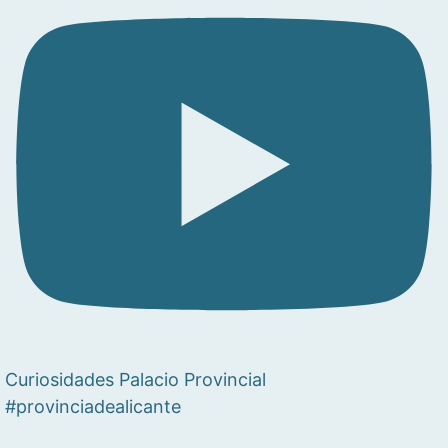
Curiosidades Palacio Provincial
#provinciadealicante