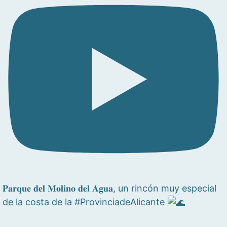
𝐏𝐚𝐫𝐪𝐮𝐞 𝐝𝐞𝐥 𝐌𝐨𝐥𝐢𝐧𝐨 𝐝𝐞𝐥 𝐀𝐠𝐮𝐚, un rincón muy especial
de la costa de la #ProvinciadeAlicante